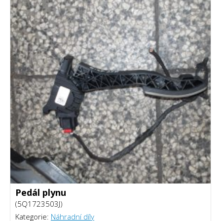
Pedál plynu
(5Q1723503J)
Kategorie:
Náhradní díly