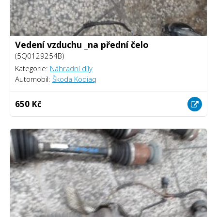
Vedení vzduchu _na přední čelo
(5Q0129254B)
Kategorie:
Náhradní díly
Automobil:
Škoda Kodiaq
650 Kč