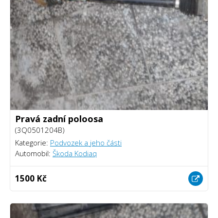
Pravá zadní poloosa
(3Q0501204B)
Kategorie:
Podvozek a jeho části
Automobil:
Škoda Kodiaq
1500 Kč