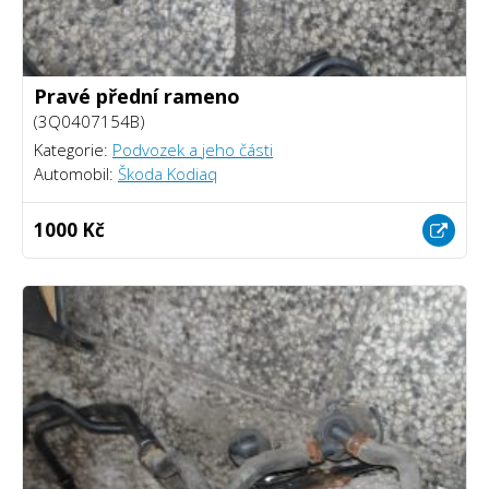
Pravé přední rameno
(3Q0407154B)
Kategorie:
Podvozek a jeho části
Automobil:
Škoda Kodiaq
1000 Kč