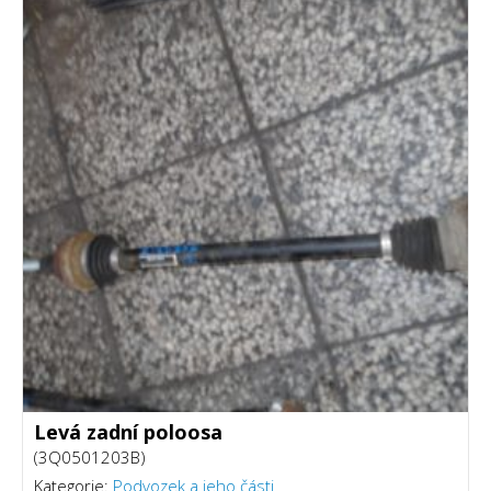
Levá zadní poloosa
(3Q0501203B)
Kategorie:
Podvozek a jeho části