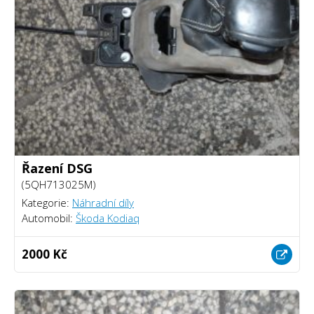
Řazení DSG
(5QH713025M)
Kategorie:
Náhradní díly
Automobil:
Škoda Kodiaq
2000 Kč