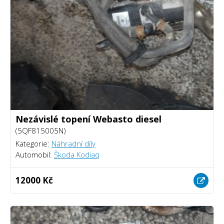
Nezávislé topení Webasto diesel
(5QF815005N)
Kategorie:
Náhradní díly
Automobil:
Škoda Kodiaq
12000 Kč