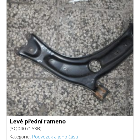
Levé přední rameno
(3Q0407153B)
Kategorie:
Podvozek a jeho části