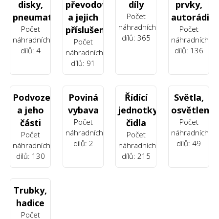
disky,
převodovky
díly
prvky,
pneumatiky
a jejich
Počet
autorádia
náhradních
Počet
příslušenství
Počet
dílů: 365
náhradních
náhradních
Počet
dílů: 4
dílů: 136
náhradních
dílů: 91
Podvozek
Poviná
Řídící
Světla,
a jeho
vybava
jednotky,
osvětlení
části
Počet
čidla
Počet
náhradních
náhradních
Počet
Počet
dílů: 2
dílů: 49
náhradních
náhradních
dílů: 130
dílů: 215
Trubky,
hadice
Počet