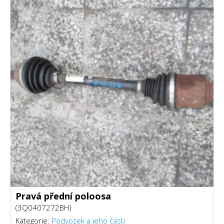
Pravá přední poloosa
(3Q0407272BH)
Kategorie:
Podvozek a jeho části