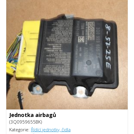
Jednotka airbagů
(3Q0959655BK)
Kategorie:
Řídící jednotky, čidla