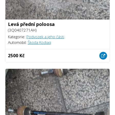
Levá přední poloosa
(3Q0407271AH)
Kategorie:
Podvozek a jeho části
Automobil:
Škoda Kodiaq
2500 Kč