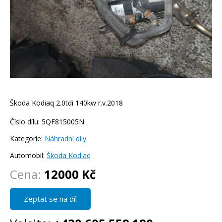
Škoda Kodiaq 2.0tdi 140kw r.v.2018
Číslo dílu: 5QF815005N
Kategorie:
Náhradní díly
Automobil:
Škoda Kodiaq
Cena:
12000 Kč
Zeptat se na díl