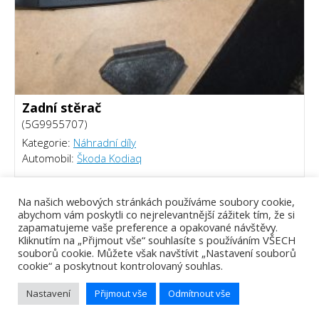
Zadní stěrač
(5G9955707)
Kategorie:
Náhradní díly
Automobil:
Škoda Kodiaq
220 Kč
Na našich webových stránkách používáme soubory cookie,
abychom vám poskytli co nejrelevantnější zážitek tím, že si
zapamatujeme vaše preference a opakované návštěvy.
Kliknutím na „Přijmout vše“ souhlasíte s používáním VŠECH
souborů cookie. Můžete však navštívit „Nastavení souborů
cookie“ a poskytnout kontrolovaný souhlas.
Nastavení
Přijmout vše
Odmítnout vše
Tomáš Piálek - Webový vývojář