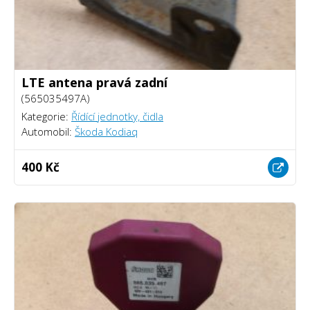
LTE antena pravá zadní
(565035497A)
Kategorie:
Řídící jednotky, čidla
Automobil:
Škoda Kodiaq
400 Kč