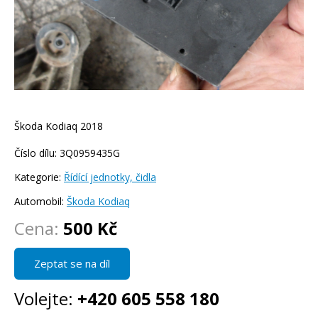
Škoda Kodiaq 2018
Číslo dílu: 3Q0959435G
Kategorie:
Řídící jednotky, čidla
Automobil:
Škoda Kodiaq
Cena:
500 Kč
Zeptat se na díl
Volejte:
+420 605 558 180