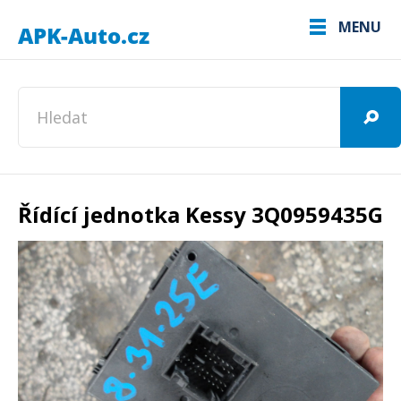
MENU
Řídící jednotka Kessy 3Q0959435G