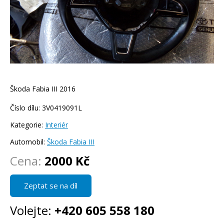
Škoda Fabia III 2016
Číslo dílu: 3V0419091L
Kategorie:
Interiér
Automobil:
Škoda Fabia III
Cena:
2000 Kč
Zeptat se na díl
Volejte:
+420 605 558 180