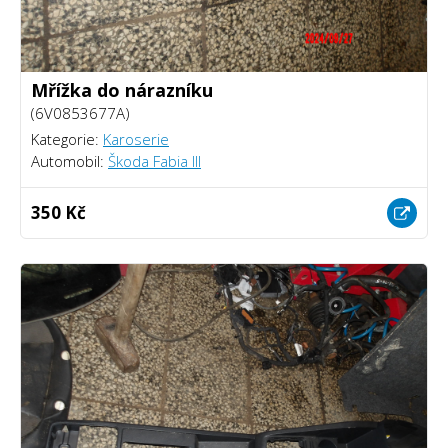
Mřížka do nárazníku
(6V0853677A)
Kategorie:
Karoserie
Automobil:
Škoda Fabia III
350 Kč