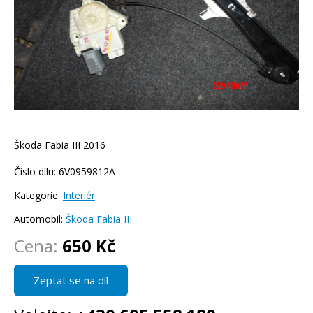
Škoda Fabia III 2016
Číslo dílu: 6V0959812A
Kategorie:
Interiér
Automobil:
Škoda Fabia III
Cena:
650 Kč
Zeptat se na díl