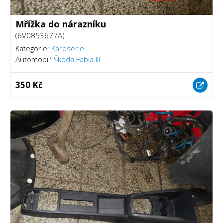
Mřížka do nárazníku
(6V0853677A)
Kategorie:
Karoserie
Automobil:
Škoda Fabia III
350 Kč