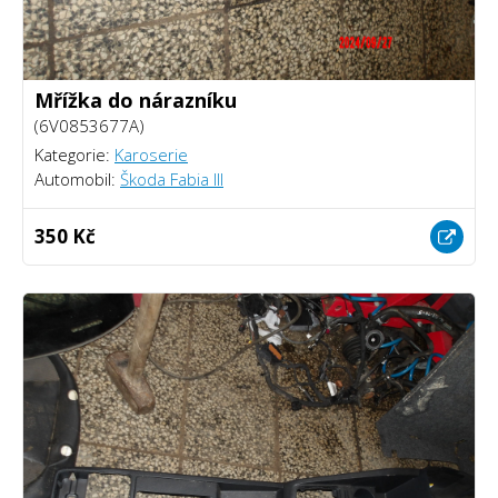
Mřížka do nárazníku
(6V0853677A)
Kategorie:
Karoserie
Automobil:
Škoda Fabia III
350 Kč