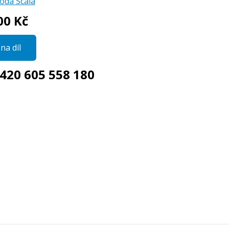
oda Scala
00 Kč
na díl
420 605 558 180