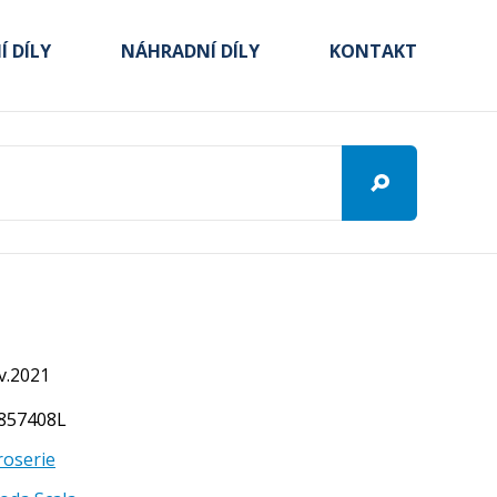
 DÍLY
NÁHRADNÍ DÍLY
KONTAKT
.v.2021
57857408L
roserie