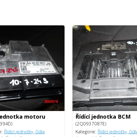
 jednotka motoru
Řídící jednotka BCM
394D)
(2Q0937087E)
e:
Řídící jednotky, čidla
Kategorie:
Řídící jednotky, čidl