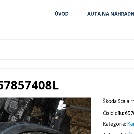
ÚVOD
AUTA NA NÁHRADNÍ
657857408L
Škoda Scala r
Číslo dílu: 6
Kategorie:
Ka