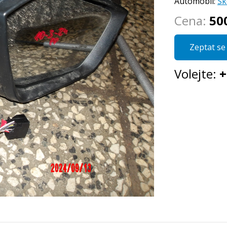
Automobil:
Šk
Cena:
50
Zeptat se 
Volejte:
+