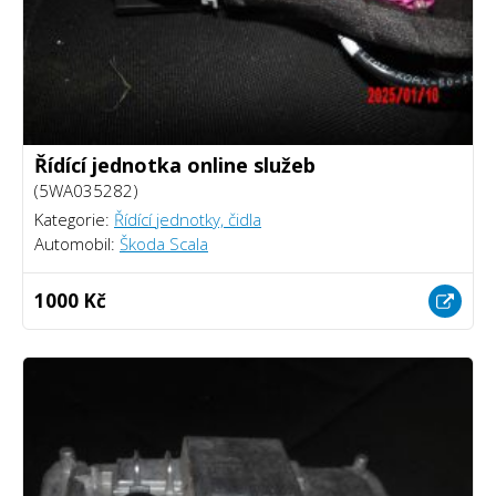
Řídící jednotka online služeb
(5WA035282)
Kategorie:
Řídící jednotky, čidla
Automobil:
Škoda Scala
1000 Kč