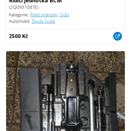
Řídící jednotka BCM
(2Q0937087E)
Kategorie:
Řídící jednotky, čidla
Automobil:
Škoda Scala
2500 Kč