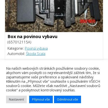
Box na povinou vybavu
(657012115A)
Kategorie:
Poviná vybava
Automobil:
Škoda Scala
1000 Kč
Na našich webových stránkách používáme soubory cookie,
abychom vám poskytli co nejrelevantnější zážitek tím, že si
zapamatujeme vaše preference a opakované návštěvy.
Kliknutím na „Přijmout vše“ souhlasíte s používáním VŠECH
souborů cookie. Můžete však navštívit „Nastavení souborů
cookie“ a poskytnout kontrolovaný souhlas.
Nastavení
Přijmout vše
Odmítnout vše
Tomáš Piálek - Webový vývojář