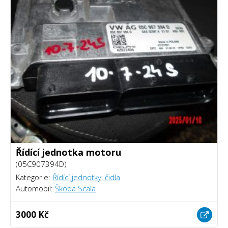
Řídící jednotka motoru
(05C907394D)
Kategorie:
Řídící jednotky, čidla
Automobil:
Škoda Scala
3000 Kč