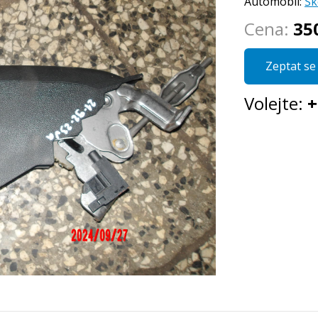
Automobil:
Šk
Cena:
35
Zeptat se 
Volejte:
+