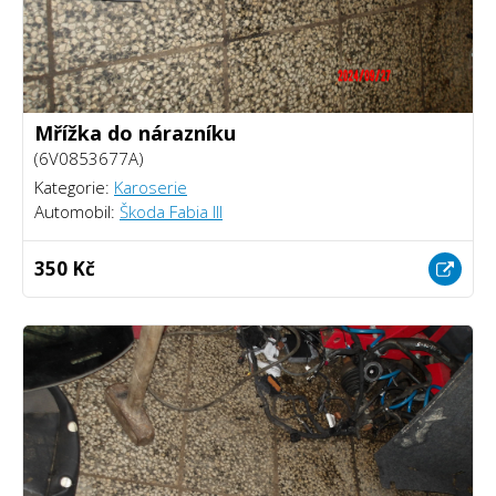
Mřížka do nárazníku
(6V0853677A)
Kategorie:
Karoserie
Automobil:
Škoda Fabia III
350 Kč