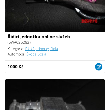
Řídící jednotka online služeb
(5WA035282)
Kategorie:
Řídící jednotky, čidla
Automobil:
Škoda Scala
1000 Kč