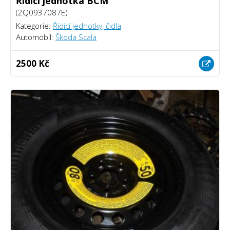
Řídící jednotka BCM
(2Q0937087E)
Kategorie:
Řídící jednotky, čidla
Automobil:
Škoda Scala
2500 Kč