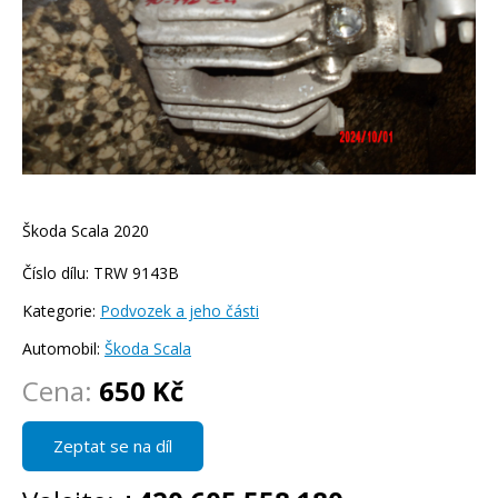
Škoda Scala 2020
Číslo dílu: TRW 9143B
Kategorie:
Podvozek a jeho části
Automobil:
Škoda Scala
Cena:
650 Kč
Zeptat se na díl