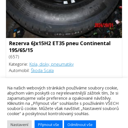
Rezerva 6Jx15H2 ET35 pneu Continental
195/65/15
(657)
Kategorie:
Kola, disky, pneumatiky
Automobil:
Škoda Scala
1000 Kč
Na našich webových stránkách používáme soubory cookie,
abychom vám poskytli co nejrelevantnější zážitek tím, že si
zapamatujeme vaše preference a opakované návštěvy.
Kliknutím na „Přijmout vše“ souhlasíte s používáním VŠECH
souborů cookie. Můžete však navštívit „Nastavení souborů
cookie“ a poskytnout kontrolovaný souhlas.
Nastavení
Přijmout vše
Odmítnout vše