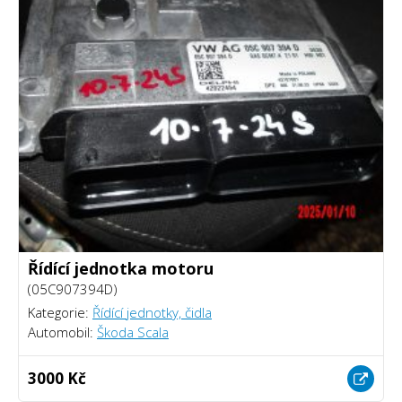
Řídící jednotka motoru
(05C907394D)
Kategorie:
Řídící jednotky, čidla
Automobil:
Škoda Scala
3000 Kč