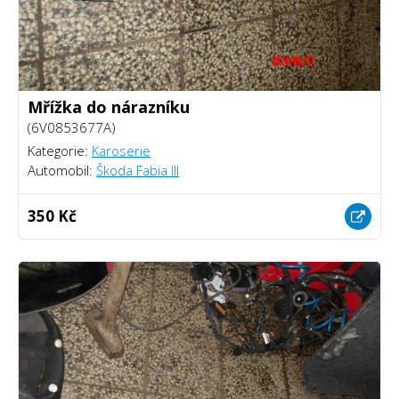
Mřížka do nárazníku
(6V0853677A)
Kategorie:
Karoserie
Automobil:
Škoda Fabia III
350 Kč