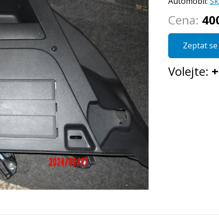
Automobil:
Šk
Cena:
40
Zeptat se 
Volejte:
+