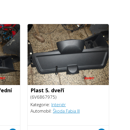
řední
Plast 5. dveří
(6V6867975)
Kategorie:
Interiér
Automobil:
Škoda Fabia III