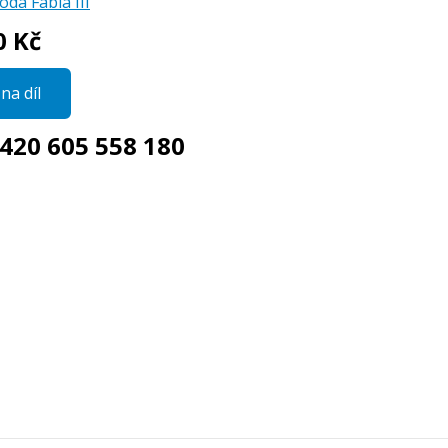
oda Fabia III
0 Kč
na díl
420 605 558 180