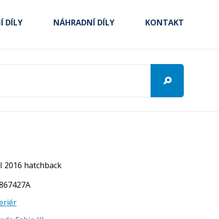
 DÍLY
NÁHRADNÍ DÍLY
KONTAKT
II 2016 hatchback
V0867427A
eriér