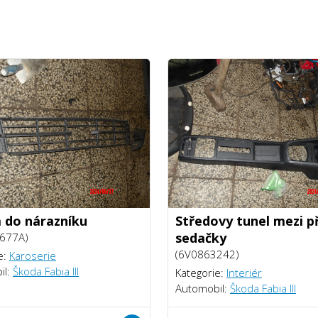
 do nárazníku
Středovy tunel mezi p
sedačky
677A)
(6V0863242)
e:
Karoserie
il:
Škoda Fabia III
Kategorie:
Interiér
Automobil:
Škoda Fabia III