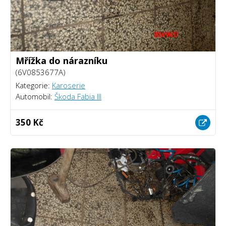
Mřížka do nárazníku
(6V0853677A)
Kategorie:
Karoserie
Automobil:
Škoda Fabia III
350 Kč