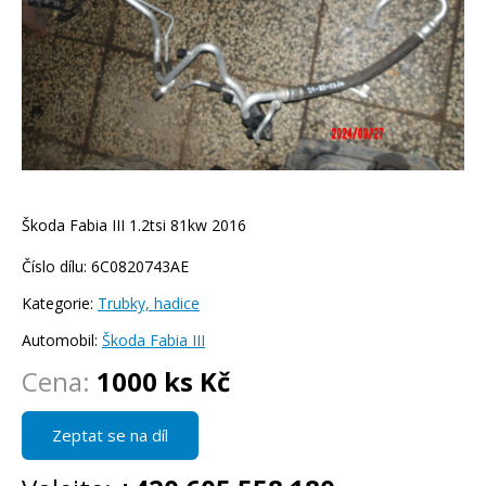
Škoda Fabia III 1.2tsi 81kw 2016
Číslo dílu: 6C0820743AE
Kategorie:
Trubky, hadice
Automobil:
Škoda Fabia III
Cena:
1000 ks Kč
Zeptat se na díl