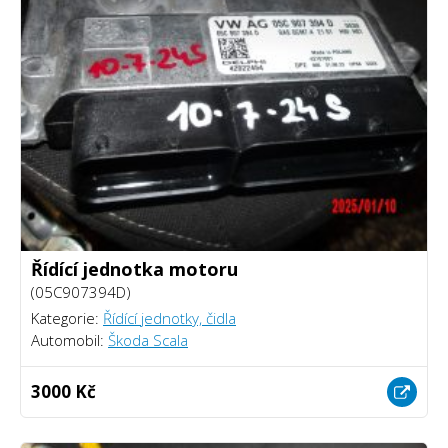
Řídící jednotka motoru
(05C907394D)
Kategorie:
Řídící jednotky, čidla
Automobil:
Škoda Scala
3000 Kč