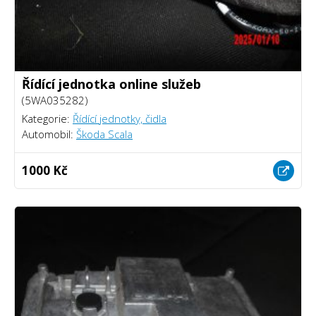
Řídící jednotka online služeb
(5WA035282)
Kategorie:
Řídící jednotky, čidla
Automobil:
Škoda Scala
1000 Kč