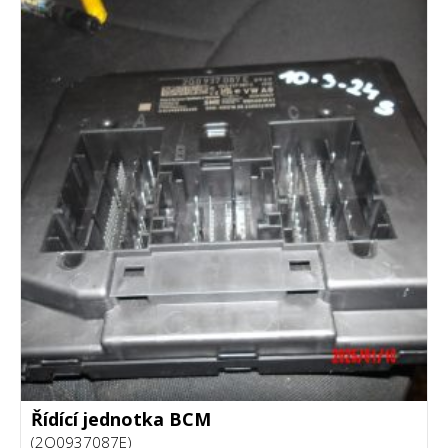
Řídící jednotka BCM
(2Q0937087E)