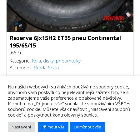
Rezerva 6Jx15H2 ET35 pneu Continental
195/65/15
(657)
Kategorie:
Kola, disky, pneumatiky
Automobil:
Škoda Scala
1000 Kč
Na našich webových stránkách používáme soubory cookie,
abychom vám poskytli co nejrelevantnější zážitek tím, že si
zapamatujeme vaše preference a opakované návštěvy.
Kliknutím na „Přijmout vše“ souhlasíte s používáním VŠECH
souborů cookie. Můžete však navštívit „Nastavení souborů
cookie“ a poskytnout kontrolovaný souhlas.
Nastavení
Přijmout vše
Odmítnout vše
Tomáš Piálek - Webový vývojář