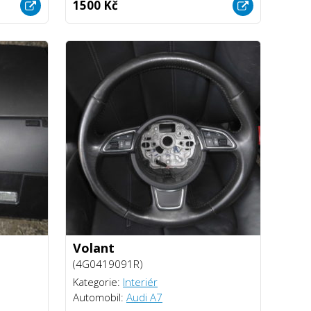
1500 Kč
Volant
(4G0419091R)
Kategorie:
Interiér
Automobil:
Audi A7