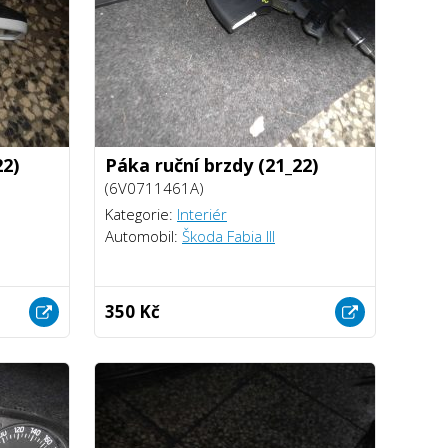
22)
Páka ruční brzdy (21_22)
(6V0711461A)
Kategorie:
Interiér
Automobil:
Škoda Fabia III
350 Kč