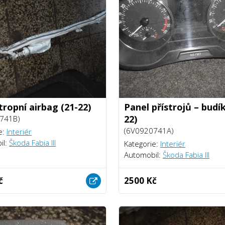
tropní airbag (21-22)
Panel přístrojů – budík
22)
741B)
(6V0920741A)
e:
Interiér
il:
Škoda Fabia III
Kategorie:
Interiér
Automobil:
Škoda Fabia III
č
2500 Kč