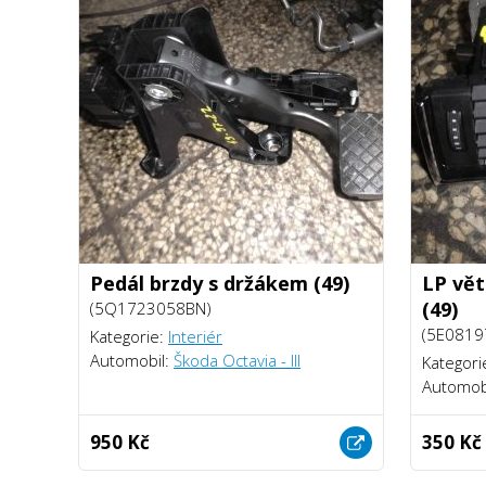
Pedál brzdy s držákem (49)
LP vět
(49)
(5Q1723058BN)
(5E0819
Kategorie:
Interiér
Automobil:
Škoda Octavia - III
Kategori
Automob
950 Kč
350 Kč