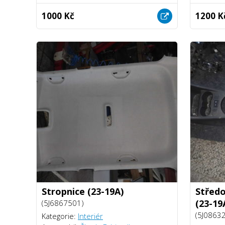
1000 Kč
1200 K
Stropnice (23-19A)
Středo
(23-19
(5J6867501)
(5J0863
Kategorie:
Interiér