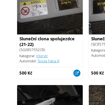
Sluneční clona spolujezdce
Sluneč
(21-22)
(5JC857
(5G0857552CR)
Kategori
Automob
Kategorie:
Interiér
Automobil:
Škoda Fabia III
500 Kč
500 Kč