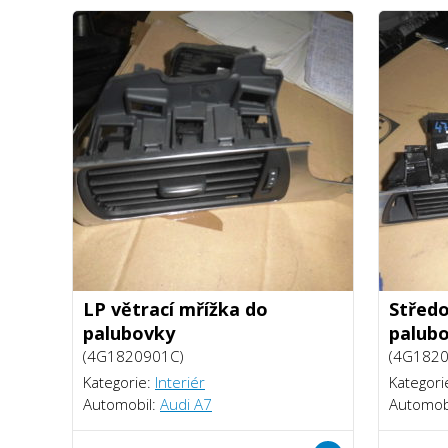
LP větrací mřížka do
Středo
palubovky
palub
(4G1820901C)
(4G182
Kategorie:
Interiér
Kategori
Automobil:
Audi A7
Automob