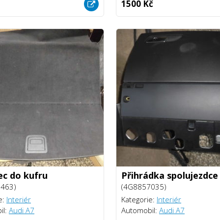
1500 Kč
c do kufru
Přihrádka spolujezdce
463)
(4G8857035)
e:
Interiér
Kategorie:
Interiér
il:
Audi A7
Automobil:
Audi A7