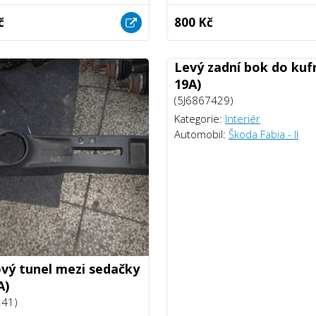
č
800 Kč
Levý zadní bok do kufr
19A)
(5J6867429)
Kategorie:
Interiér
Automobil:
Škoda Fabia - II
vý tunel mezi sedačky
A)
241)