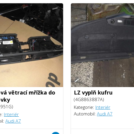
vá větrací mřížka do
LZ vyplň kufru
ovky
(4G8863887A)
0951G)
Kategorie:
Interiér
Automobil:
Audi A7
e:
Interiér
il:
Audi A7