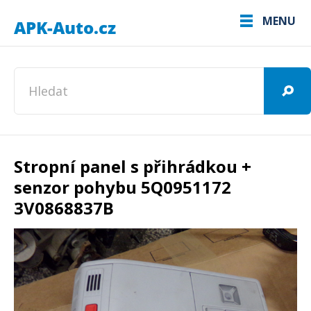
MENU
Stropní panel s přihrádkou +
senzor pohybu 5Q0951172
3V0868837B