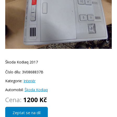
Škoda Kodiaq 2017
Číslo dílu: 3V0868837B
Kategorie:
Interiér
Automobil:
Škoda Kodiaq
Cena:
1200 Kč
Zeptat se na díl