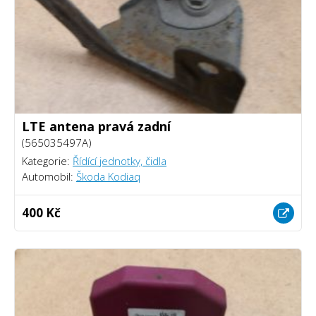
LTE antena pravá zadní
(565035497A)
Kategorie:
Řídící jednotky, čidla
Automobil:
Škoda Kodiaq
400 Kč