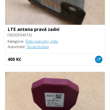
LTE antena pravá zadní
(565035497A)
Kategorie:
Řídící jednotky, čidla
Automobil:
Škoda Kodiaq
400 Kč