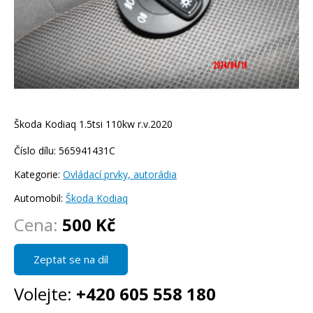
Škoda Kodiaq 1.5tsi 110kw r.v.2020
Číslo dílu: 565941431C
Kategorie:
Ovládací prvky, autorádia
Automobil:
Škoda Kodiaq
Cena:
500 Kč
Zeptat se na díl
Volejte:
+420 605 558 180