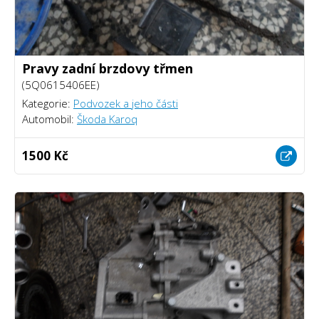
Pravy zadní brzdovy třmen
(5Q0615406EE)
Kategorie:
Podvozek a jeho části
Automobil:
Škoda Karoq
1500 Kč