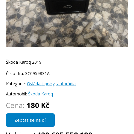
Škoda Karoq 2019
Číslo dílu: 3C0959831A
Kategorie:
Ovládací prvky, autorádia
Automobil:
Škoda Karoq
Cena:
180 Kč
Zeptat se na díl