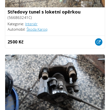
Středovy tunel s loketní opěrkou
(566863241C)
Kategorie:
Interiér
Automobil:
Škoda Karoq
2500 Kč