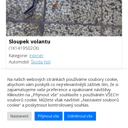
Sloupek volantu
(1K1419502CK)
Kategorie:
Interiér
Automobil:
Škoda Yeti
800 Kč
Na našich webových stránkách používáme soubory cookie,
abychom vám poskytli co nejrelevantnější zážitek tím, že si
zapamatujeme vaše preference a opakované návštěvy.
Kliknutím na „Přijmout vše“ souhlasíte s používáním VŠECH
souborů cookie. Můžete však navštívit „Nastavení souborů
cookie“ a poskytnout kontrolovaný souhlas.
Nastavení
Přijmout vše
Odmítnout vše
Tomáš Piálek - Webový vývojář