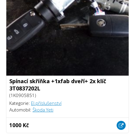
Spínací skříňka +1xfab dveří+ 2x klíč
3T0837202L
(1K0905851)
Kategorie:
El.příslušenství
Automobil:
Škoda Yeti
1000 Kč