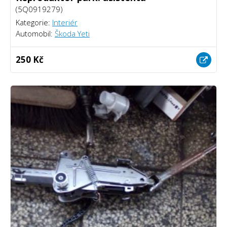
(5Q0919279)
Kategorie:
Interiér
Automobil:
Škoda Yeti
250 Kč