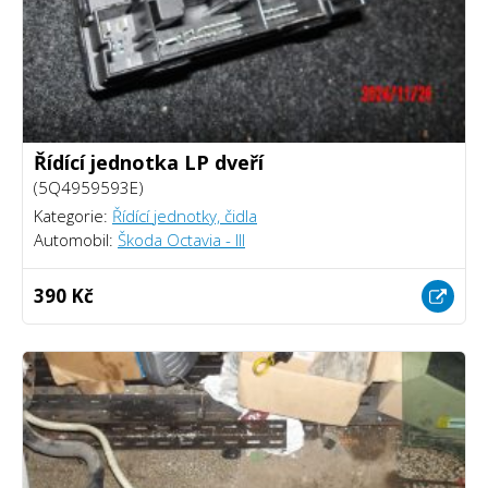
Řídící jednotka LP dveří
(5Q4959593E)
Kategorie:
Řídící jednotky, čidla
Automobil:
Škoda Octavia - III
390 Kč