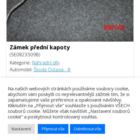
Zámek přední kapoty
(5E0823509B)
Kategorie:
Náhradní díly
Automobil:
Škoda Octavia - III
250 Kč
Na našich webových stránkách používáme soubory cookie,
abychom vám poskytli co nejrelevantnější zážitek tím, že si
zapamatujeme vaše preference a opakované návštěvy.
Kliknutím na „Přijmout vše“ souhlasíte s používáním VŠECH
souborů cookie. Můžete však navštívit „Nastavení souborů
cookie“ a poskytnout kontrolovaný souhlas.
Nastavení
Přijmout vše
Odmítnout vše
Tomáš Piálek - Webový vývojář