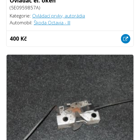
Ovládač el. oken
(5E0959857A)
Kategorie:
Ovládací prvky, autorádia
Automobil:
Škoda Octavia - III
400 Kč