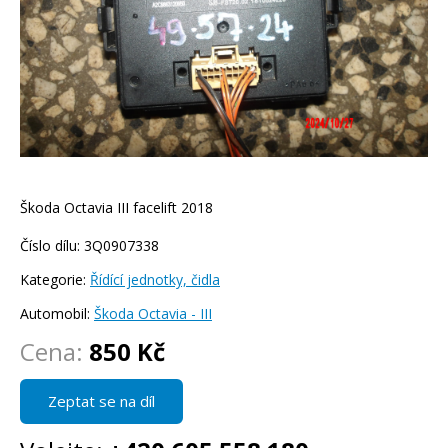
Škoda Octavia III facelift 2018
Číslo dílu: 3Q0907338
Kategorie:
Řídící jednotky, čidla
Automobil:
Škoda Octavia - III
Cena:
850 Kč
Zeptat se na díl