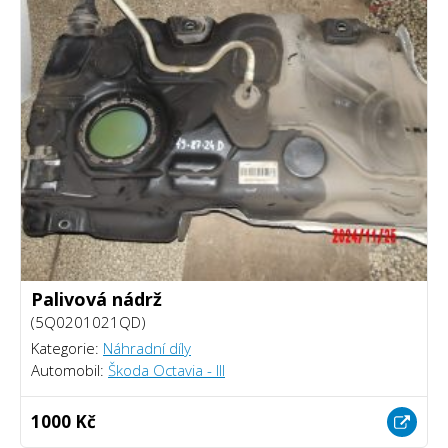
Palivová nádrž
(5Q0201021QD)
Kategorie:
Náhradní díly
Automobil:
Škoda Octavia - III
1000 Kč