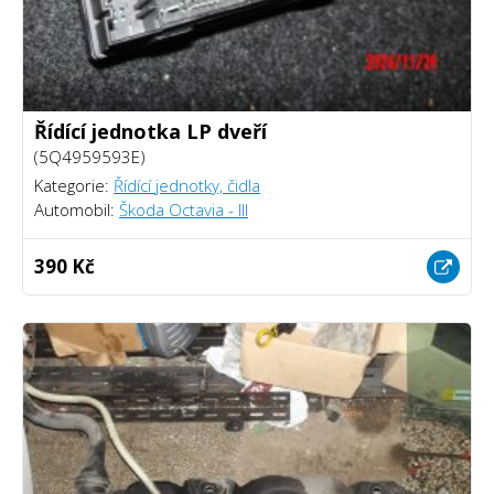
Řídící jednotka LP dveří
(5Q4959593E)
Kategorie:
Řídící jednotky, čidla
Automobil:
Škoda Octavia - III
390 Kč