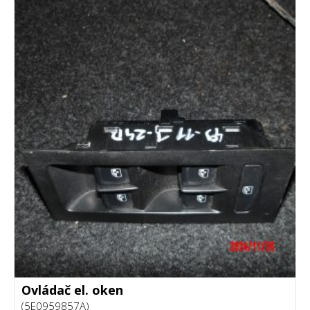
Ovládač el. oken
(5E0959857A)