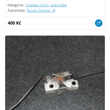
Kategorie:
Ovládací prvky, autorádia
Automobil:
Škoda Octavia - III
400 Kč