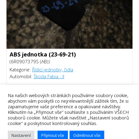
ABS jednotka (23-69-21)
(6R0907379S (AB))
Kategorie:
Řídící jednotky, čidla
Automobil:
Škoda Fabia - II
1500 Kč
Na našich webových stránkách používáme soubory cookie,
abychom vám poskytli co nejrelevantnější zážitek tím, že si
zapamatujeme vaše preference a opakované návštěvy.
Kliknutím na „Přijmout vše“ souhlasíte s používáním VŠECH
souborů cookie. Můžete však navštívit „Nastavení souborů
cookie“ a poskytnout kontrolovaný souhlas.
Nastavení
Přijmout vše
Odmítnout vše