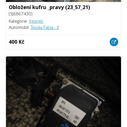
Obložení kufru _pravy (23_57_21)
(5J6867430)
Kategorie:
Interiér
Automobil:
Škoda Fabia - II
400 Kč