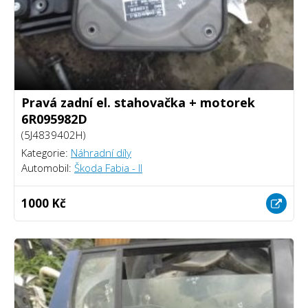
Pravá zadní el. stahovačka + motorek
6R095982D
(5J4839402H)
Kategorie:
Náhradní díly
Automobil:
Škoda Fabia - II
1000 Kč