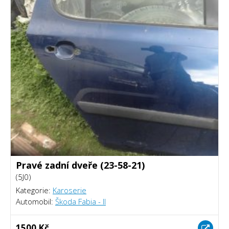
Pravé zadní dveře (23-58-21)
(5J0)
Kategorie:
Karoserie
Automobil:
Škoda Fabia - II
1500 Kč