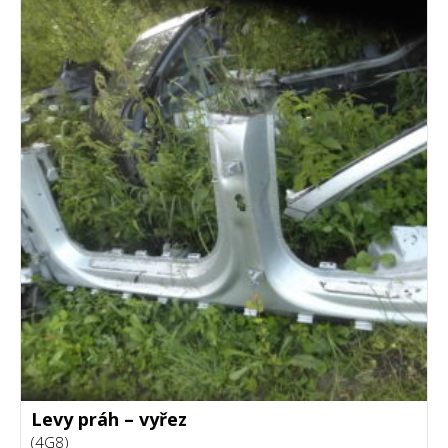
Levy práh – vyřez
(4G8)