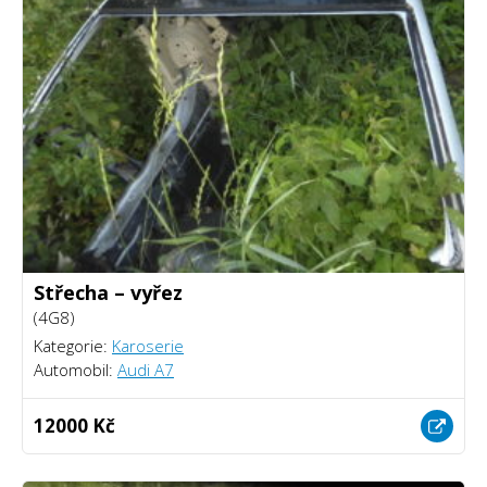
Střecha – vyřez
(4G8)
Kategorie:
Karoserie
Automobil:
Audi A7
12000 Kč