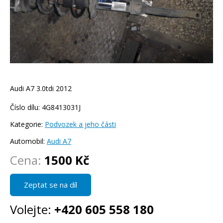
Audi A7 3.0tdi 2012
Číslo dílu: 4G8413031J
Kategorie:
Podvozek a jeho části
Automobil:
Audi A7
Cena:
1500 Kč
Zeptat se na díl
Volejte:
+420 605 558 180