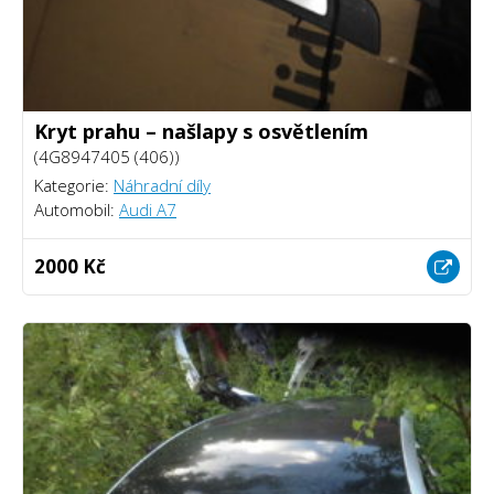
Kryt prahu – našlapy s osvětlením
(4G8947405 (406))
Kategorie:
Náhradní díly
Automobil:
Audi A7
2000 Kč