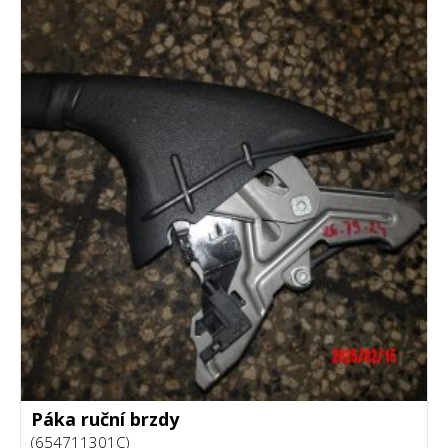
Páka ruční brzdy
(654711301C)