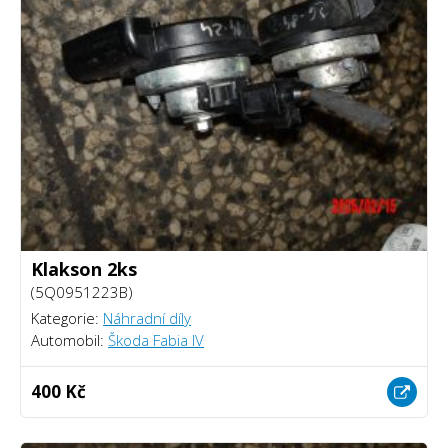
Klakson 2ks
(5Q0951223B)
Kategorie:
Náhradní díly
Automobil:
Škoda Fabia IV
400 Kč