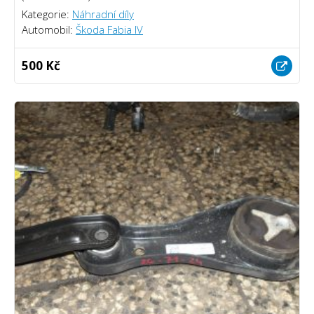
Kategorie:
Náhradní díly
Automobil:
Škoda Fabia IV
500 Kč