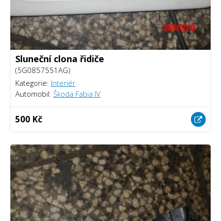
Sluneční clona řidiče
(5G0857551AG)
Kategorie:
Interiér
Automobil:
Škoda Fabia IV
500 Kč