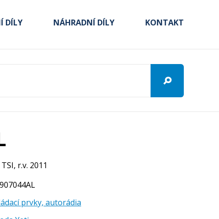
 DÍLY
NÁHRADNÍ DÍLY
KONTAKT
L
TSI, r.v. 2011
T0907044AL
ádací prvky, autorádia