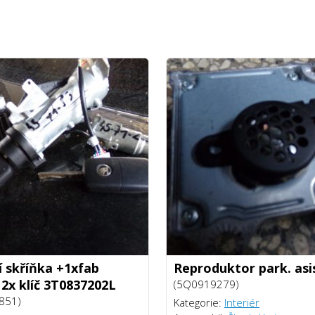
í skříňka +1xfab
Reproduktor park. asi
 2x klíč 3T0837202L
(5Q0919279)
851)
Kategorie:
Interiér