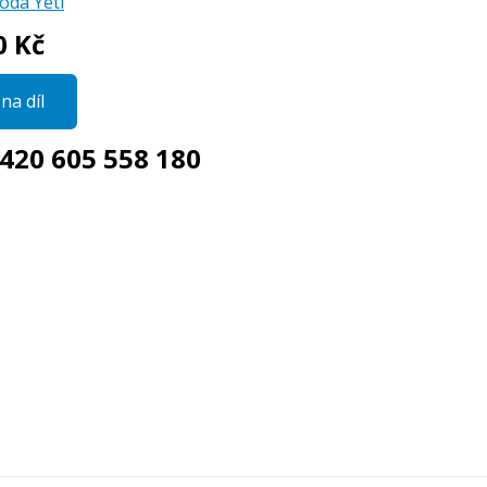
oda Yeti
0 Kč
na díl
420 605 558 180