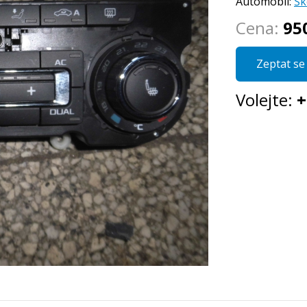
Automobil:
Šk
Cena:
95
Zeptat se 
Volejte:
+