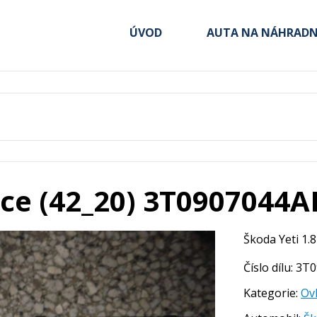
ÚVOD
AUTA NA NÁHRADNÍ
ace (42_20) 3T0907044A
Škoda Yeti 1.8 
Číslo dílu: 3
Kategorie:
Ovl