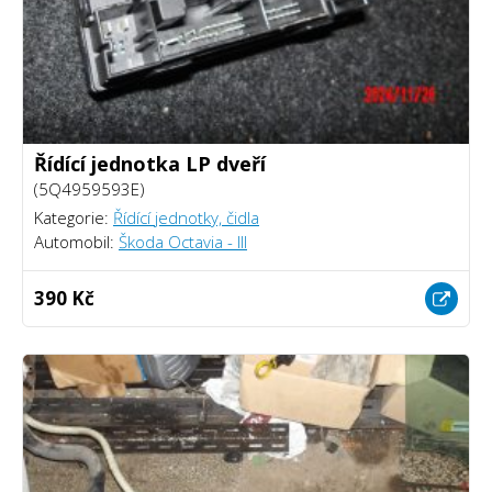
Řídící jednotka LP dveří
(5Q4959593E)
Kategorie:
Řídící jednotky, čidla
Automobil:
Škoda Octavia - III
390 Kč