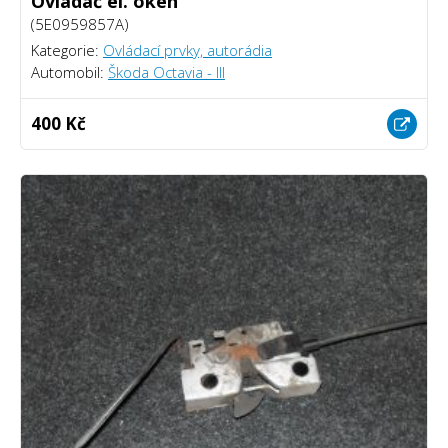
Ovládač el. oken
(5E0959857A)
Kategorie:
Ovládací prvky, autorádia
Automobil:
Škoda Octavia - III
400 Kč