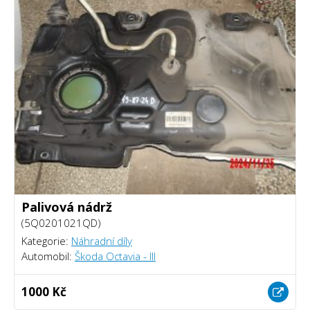
Palivová nádrž
(5Q0201021QD)
Kategorie:
Náhradní díly
Automobil:
Škoda Octavia - III
1000 Kč