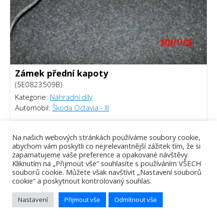
Zámek přední kapoty
(5E0823509B)
Kategorie:
Náhradní díly
Automobil:
Škoda Octavia - III
250 Kč
Na našich webových stránkách používáme soubory cookie,
abychom vám poskytli co nejrelevantnější zážitek tím, že si
zapamatujeme vaše preference a opakované návštěvy.
Kliknutím na „Přijmout vše“ souhlasíte s používáním VŠECH
souborů cookie. Můžete však navštívit „Nastavení souborů
cookie“ a poskytnout kontrolovaný souhlas.
Nastavení
Přijmout vše
Odmítnout vše
Tomáš Piálek - Webový vývojář