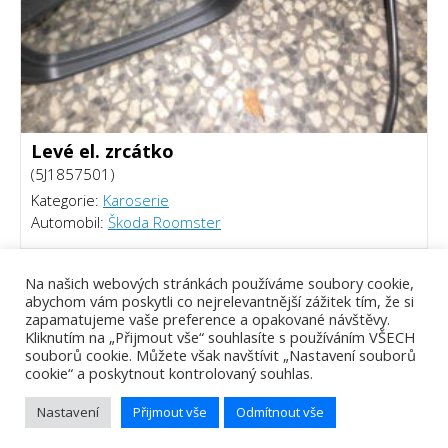
Levé el. zrcátko
(5J1857501)
Kategorie:
Karoserie
Automobil:
Škoda Roomster
1000 Kč
Na našich webových stránkách používáme soubory cookie,
abychom vám poskytli co nejrelevantnější zážitek tím, že si
zapamatujeme vaše preference a opakované návštěvy.
Kliknutím na „Přijmout vše“ souhlasíte s používáním VŠECH
souborů cookie. Můžete však navštívit „Nastavení souborů
cookie“ a poskytnout kontrolovaný souhlas.
Nastavení
Přijmout vše
Odmítnout vše
Tomáš Piálek - Webový vývojář