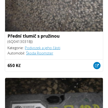
Přední tlumič s pružinou
(6Q0413031BJ)
Kategorie:
Podvozek a jeho části
Automobil:
Škoda Roomster
650 Kč