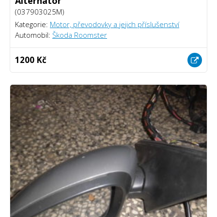
Alternátor
(037903025M)
Kategorie:
Motor, převodovky a jejich příslušenství
Automobil:
Škoda Roomster
1200 Kč