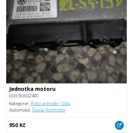
Jednotka motoru
(03C906024R)
Kategorie:
Řídící jednotky, čidla
Automobil:
Škoda Roomster
950 Kč