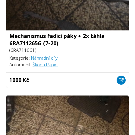
Mechanismus řadící páky + 2x táhla
6RA711265G (7-20)
(6RA711061)
Kategorie:
Náhradní díly
Automobil:
Škoda Rapid
1000 Kč