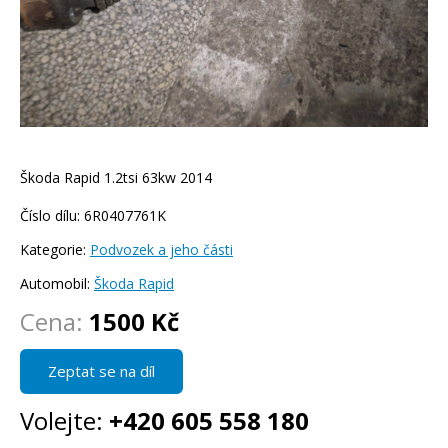
Škoda Rapid 1.2tsi 63kw 2014
Číslo dílu: 6R0407761K
Kategorie:
Podvozek a jeho části
Automobil:
Škoda Rapid
Cena:
1500 Kč
Zeptat se na díl
Volejte:
+420 605 558 180