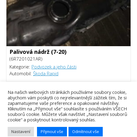
Palivová nádrž (7-20)
(6R7201021AR)
Kategorie:
Podvozek a jeho části
Automobil:
Škoda Rapid
850 Kč
Na našich webových stránkách používáme soubory cookie,
abychom vám poskytli co nejrelevantnější zážitek tím, že si
zapamatujeme vaše preference a opakované návštěvy.
Kliknutím na „Přijmout vše“ souhlasíte s používáním VŠECH
souborů cookie. Můžete však navštívit „Nastavení souborů
cookie“ a poskytnout kontrolovaný souhlas.
Nastavení
Přijmout vše
Odmítnout vše
Tomáš Piálek - Webový vývojář