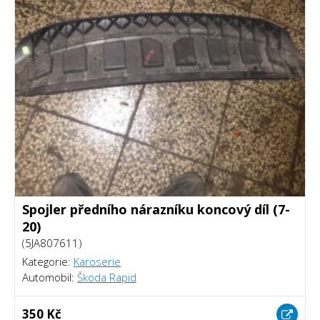
Spojler předního nárazníku koncový díl (7-
20)
(5JA807611)
Kategorie:
Karoserie
Automobil:
Škoda Rapid
350 Kč