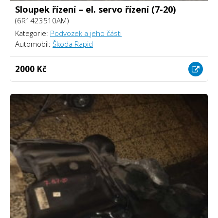
Sloupek řízení – el. servo řízení (7-20)
(6R1423510AM)
Kategorie:
Podvozek a jeho části
Automobil:
Škoda Rapid
2000 Kč