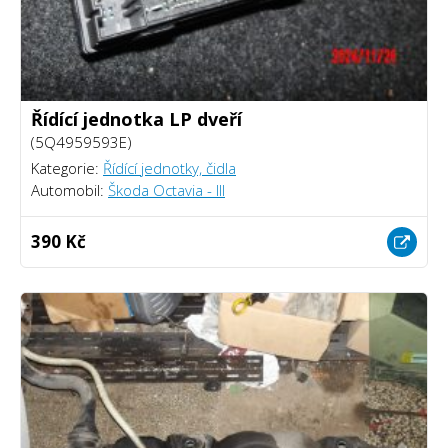
Řídící jednotka LP dveří
(5Q4959593E)
Kategorie:
Řídící jednotky, čidla
Automobil:
Škoda Octavia - III
390 Kč