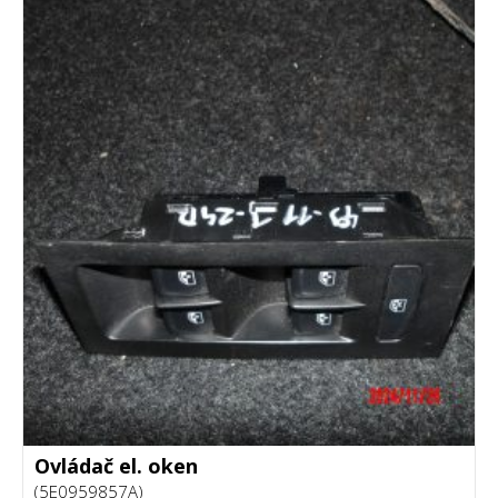
Ovládač el. oken
(5E0959857A)