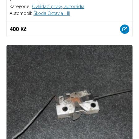
Kategorie:
Ovládací prvky, autorádia
Automobil:
Škoda Octavia - III
400 Kč