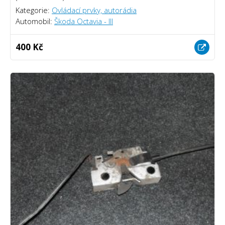
Kategorie:
Ovládací prvky, autorádia
Automobil:
Škoda Octavia - III
400 Kč