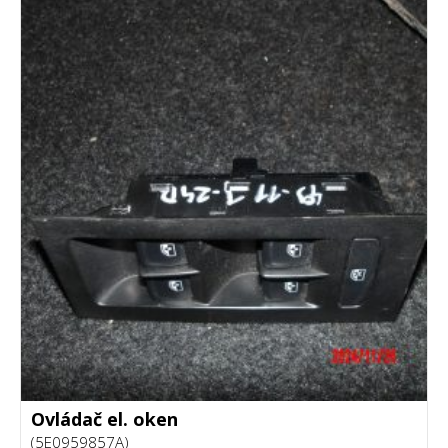
Ovládač el. oken
(5E0959857A)