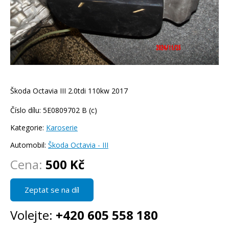
Škoda Octavia III 2.0tdi 110kw 2017
Číslo dílu: 5E0809702 B (c)
Kategorie:
Karoserie
Automobil:
Škoda Octavia - III
Cena:
500 Kč
Zeptat se na díl
Volejte:
+420 605 558 180