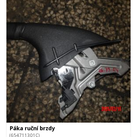
Páka ruční brzdy
(654711301C)