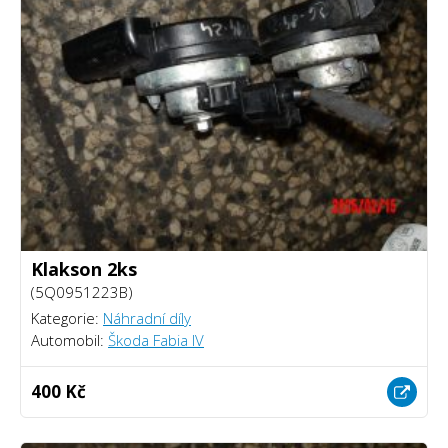
Klakson 2ks
(5Q0951223B)
Kategorie:
Náhradní díly
Automobil:
Škoda Fabia IV
400 Kč