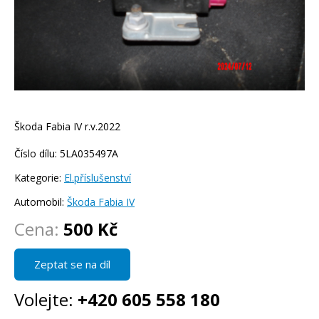
Škoda Fabia IV r.v.2022
Číslo dílu: 5LA035497A
Kategorie:
El.příslušenství
Automobil:
Škoda Fabia IV
Cena:
500 Kč
Zeptat se na díl
Volejte:
+420 605 558 180