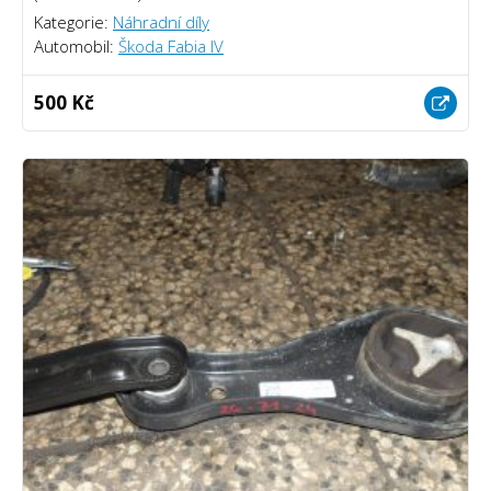
Kategorie:
Náhradní díly
Automobil:
Škoda Fabia IV
500 Kč