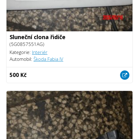
Sluneční clona řidiče
(5G0857551AG)
Kategorie:
Interiér
Automobil:
Škoda Fabia IV
500 Kč