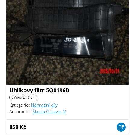
Uhlíkovy filtr 5Q0196D
(5WA201801)
Kategorie:
Náhradní díly
Automobil:
Škoda Octavia IV
850 Kč