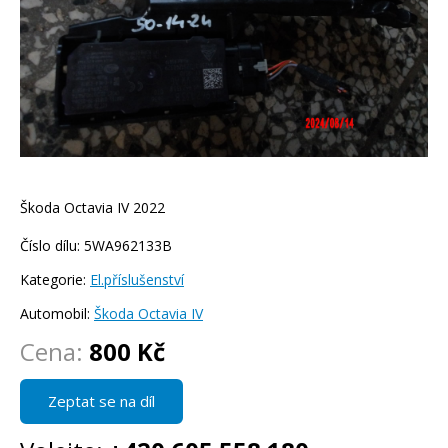
Škoda Octavia IV 2022
Číslo dílu: 5WA962133B
Kategorie:
El.příslušenství
Automobil:
Škoda Octavia IV
Cena:
800 Kč
Zeptat se na díl