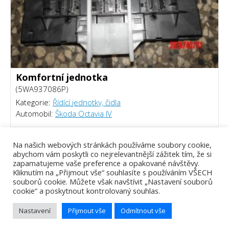
Komfortní jednotka
(5WA937086P)
Kategorie:
Řídící jednotky, čidla
Automobil:
Škoda Octavia IV
2500 Kč
Na našich webových stránkách používáme soubory cookie,
abychom vám poskytli co nejrelevantnější zážitek tím, že si
zapamatujeme vaše preference a opakované návštěvy.
Kliknutím na „Přijmout vše“ souhlasíte s používáním VŠECH
souborů cookie. Můžete však navštívit „Nastavení souborů
cookie“ a poskytnout kontrolovaný souhlas.
Nastavení
Přijmout vše
Odmítnout vše
Tomáš Piálek - Webový vývojář