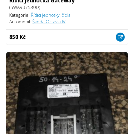
Řídící jednotka Gateway
(5WA907530D)
Kategorie:
Řídící jednotky, čidla
Automobil:
Škoda Octavia IV
850 Kč